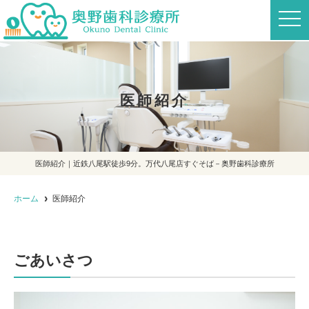
t
o
g
g
l
e
n
a
医師紹介
v
i
g
a
t
i
o
医師紹介｜近鉄八尾駅徒歩9分。万代八尾店すぐそば－奥野歯科診療所
n
ホーム
医師紹介
ごあいさつ