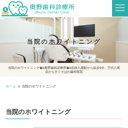
t
o
g
g
l
e
n
a
当院のホワイトニング
v
i
g
a
t
i
o
当院のホワイトニング�b奥野歯科診療所�b近鉄八尾駅から徒歩9分。万代八尾
n
店からすぐそばの歯科医院
ホーム
当院のホワイトニング
当院のホワイトニング